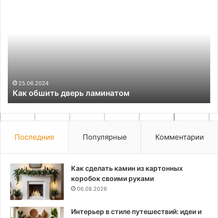
Как
По
обшить
ос
дверь
и
ламинатом
ус
бе
по
в
га
25.06.2024
Как обшить дверь ламинатом
Последние
Популярные
Комментарии
Как сделать камин из картонных
коробок своими руками
06.08.2026
Интерьер в стиле путешествий: идеи и