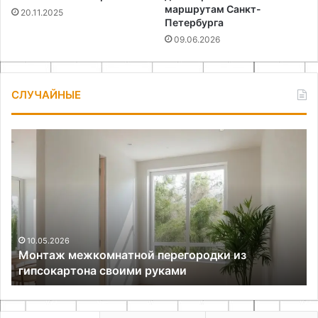
маршрутам Санкт-
20.11.2025
Петербурга
09.06.2026
СЛУЧАЙНЫЕ
Монтаж
Ко
межкомнатной
ст
перегородки
уч
из
и
гипсокартона
вы
своими
жа
руками
ма
10.05.2026
Монтаж межкомнатной перегородки из
гипсокартона своими руками