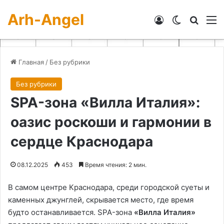
Arh-Angel
Войти
Switch skin
Искат
М
Главная
/
Без рубрики
Без рубрики
SPA-зона «Вилла Италия»:
оазис роскоши и гармонии в
сердце Краснодара
08.12.2025
453
Время чтения: 2 мин.
В самом центре Краснодара, среди городской суеты и
каменных джунглей, скрывается место, где время
будто останавливается. SPA-зона
«Вилла Италия»