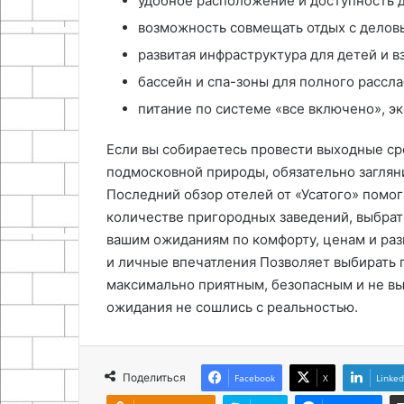
удобное расположение и доступность д
возможность совмещать отдых с делов
развитая инфраструктура для детей и в
бассейн и спа-зоны для полного рассл
питание по системе «все включено», э
Если вы собираетесь провести выходные с
подмосковной природы, обязательно заглян
Последний обзор отелей от «Усатого» помо
количестве пригородных заведений, выбрат
вашим ожиданиям по комфорту, ценам и ра
и личные впечатления Позволяет выбирать п
максимально приятным, безопасным и не выз
ожидания не сошлись с реальностью.
Поделиться
Facebook
X
Linked