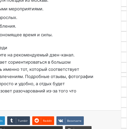
ля поездки из Москвы.
ыми мероприятиями.
зрослых.
абления.
кономящее время и силы.
реди
ите на рекомендуемый дзен-канал.
гает сориентироваться в большом
ь именно тот, который соответствует
звлечениям. Подробные отзывы, фотографии
росто и удобно, а отдых будет
овет разочарований из-за того что
In
Tumblr
Reddit
Вконтакте