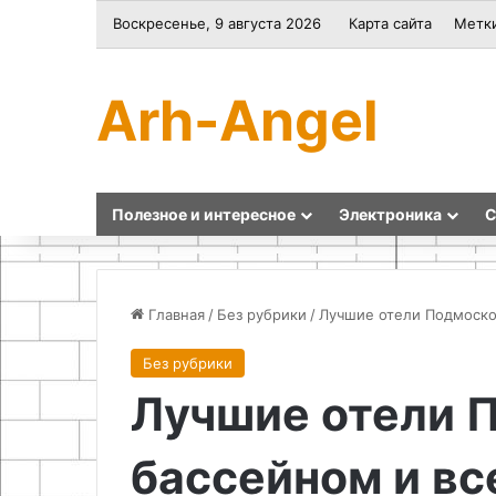
Воскресенье, 9 августа 2026
Карта сайта
Метк
Arh-Angel
Полезное и интересное
Электроника
С
Главная
/
Без рубрики
/
Лучшие отели Подмоско
Без рубрики
Как
Как
Лучшие отели 
сделать
сделать
шильдики
корпус
для
из
бассейном и вс
станка
бумаги
простым
и