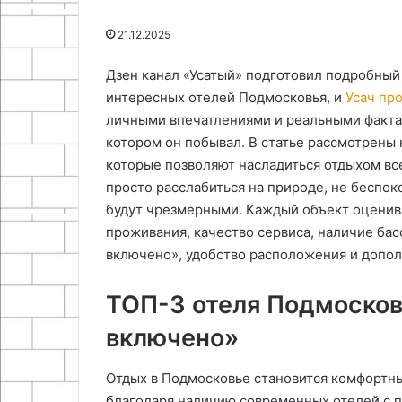
способом
эпоксидной
25.06.2024
17.09.2025
21.12.2025
смолы
Как сделать шильдики для
Как сделать ко
станка простым способом
эпоксидной с
Дзен канал «Усатый» подготовил подробный
интересных отелей Подмосковья, и
Усач пр
личными впечатлениями и реальными факта
котором он побывал. В статье рассмотрены
которые позволяют насладиться отдыхом вс
просто расслабиться на природе, не беспоко
будут чрезмерными. Каждый объект оценива
проживания, качество сервиса, наличие бас
включено», удобство расположения и допол
ТОП-3 отеля Подмосков
включено»
Отдых в Подмосковье становится комфортн
благодаря наличию современных отелей с п