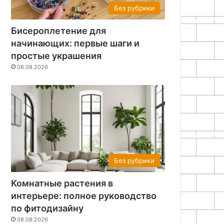
Без рубрики
Бисероплетение для
начинающих: первые шаги и
простые украшения
08.08.2026
Без рубрики
08.08.2026
Бюджетный декор: как соз
без больших за
Без рубрики
Комнатные растения в
интерьере: полное руководство
26
07.08.2026
07.08.2026
по фитодизайну
Полка-дерево своими руками: пошаговая инструкция
Как обновить кухню без ремонта: бюджетные идеи декора
Современный дизайн потолка: идеи, тренды и решения
08.08.2026