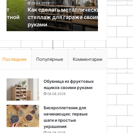
29.04.2026
05.08.2026
своими
мастер-
Как сделать металлический
Вешалка из
руками
класс
й
стеллаж для гаража своими
руками: по
руками
класс
Последние
Популярные
Комментарии
Обувница из фруктовых
ящиков своими руками
08.08.2026
Бисероплетение для
начинающих: первые
шаги и простые
украшения
08.08.2026