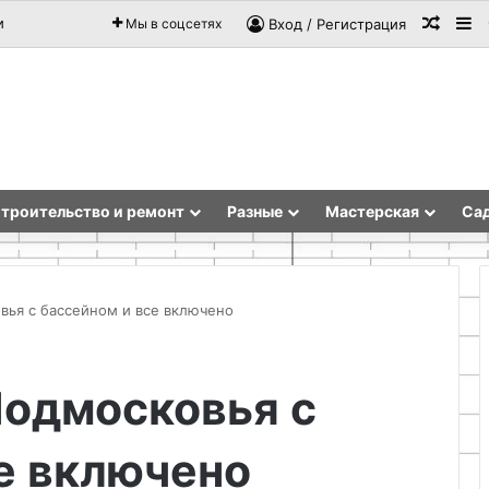
Случа
Si
и
Мы в соцсетях
Вход / Регистрация
троительство и ремонт
Разные
Мастерская
Сад
вья с бассейном и все включено
Принципы
Подмосковья с
работы
и
расчет
е включено
производительности
очистной