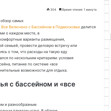
23.04.2026
системы
Принципы работы и расчет
304
Время чтения: 1 минута
рпус из бумаги и
производительности очистно
молы
системы
 обзор самых
о Все Включено с Бассейном в Подмосковье
делится
ми о каждом месте, в
 комфортные варианты размещения,
ей семьей, провести деловую встречу или
ясь о том, что расходы на такую еду
лся по нескольким критериям: условия
сейна, питание по системе «все
нительные возможности для отдыха.
ья с бассейном и «все
ым и разнообразным
олным пакетом услуг. В обзоре