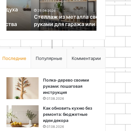
29.06.2026
гаража
до
Выбор охот
29.04.2026
или
оптики
Стеллаж из металла своими
снаряжения
подвала
руками для гаража или подвала
экипировки
Последние
Популярные
Комментарии
Полка-дерево своими
руками: пошаговая
инструкция
07.08.2026
Как обновить кухню без
ремонта: бюджетные
идеи декора
07.08.2026