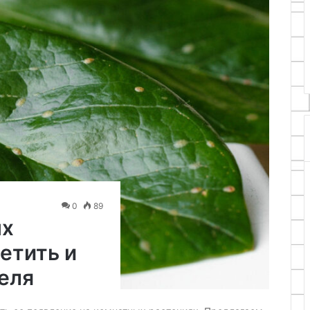
22.07.2025
устройства
Ремонт очистителя воздуха
термогигрометр
Dyson: восстановление
DHT11
эффективности устройства
0
89
ых
метить и
еля