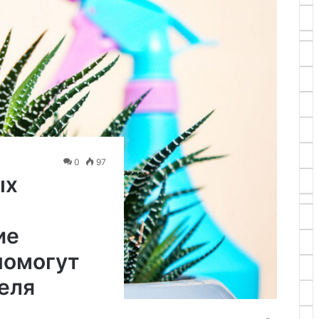
0
97
ых
е
ие
помогут
еля