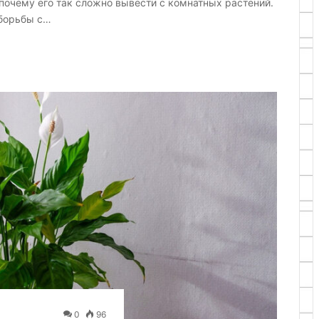
почему его так сложно вывести с комнатных растений.
борьбы с…
0
96