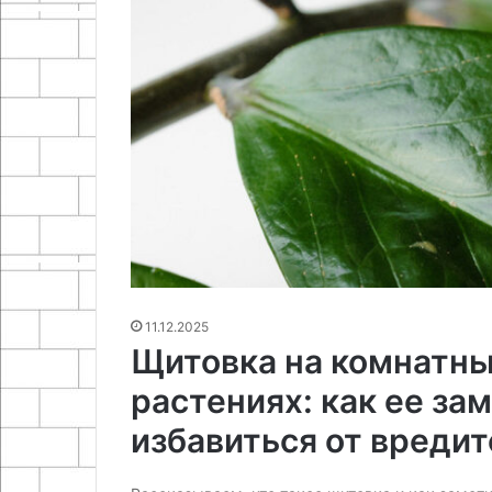
25.06.2024
05.05.2026
Как сделать приспособление
Самодельный 
для гибки арматуры
на ардуино и 
11.12.2025
Щитовка на комнатн
растениях: как ее за
избавиться от вредит