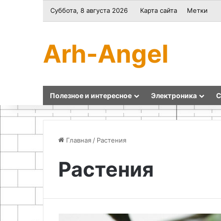
Суббота, 8 августа 2026
Карта сайта
Метки
Arh-Angel
Полезное и интересное
Электроника
С
Главная
/
Растения
Растения
Как
Самодельный
сделать
термогигрометр
приспособление
на
для
ардуино
гибки
и
арматуры
DHT11