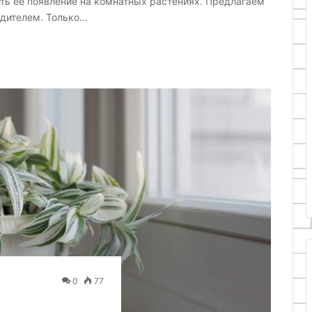
ить ее появление на комнатных растениях. Предлагаем
едителем. Только…
0
77