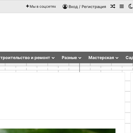
Случай
Sid
Мы в соцсетях
Вход / Регистрация
троительство и ремонт
Разные
Мастерская
Сад
Ремонт
очистителя
воздуха
Dyson:
восстановление
эффективности