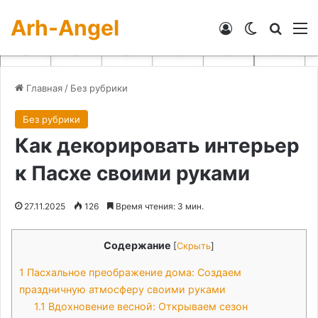
Arh-Angel
Войти
Switch skin
Искат
М
Главная
/
Без рубрики
Без рубрики
Как декорировать интерьер
к Пасхе своими руками
27.11.2025
126
Время чтения: 3 мин.
Содержание
[
Скрыть
]
1
Пасхальное преображение дома: Создаем
праздничную атмосферу своими руками
1.1
Вдохновение весной: Открываем сезон