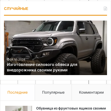
СЛУЧАЙНЫЕ
Изготовление
Бе
силового
ст
обвеса
для
внедорожника
своими
руками
08.05.2026
Изготовление силового обвеса для
внедорожника своими руками
Последние
Популярные
Комментарии
Обувница из фруктовых ящиков своими