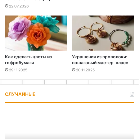
22.07.2026
Как сделать цветы из
Украшения из проволоки:
гофробумаги
пошаговый мастер-класс
29.11.2025
20.11.2025
СЛУЧАЙНЫЕ
Как
Ка
завести
сд
бензокосу
те
без
ге
стартера
дл